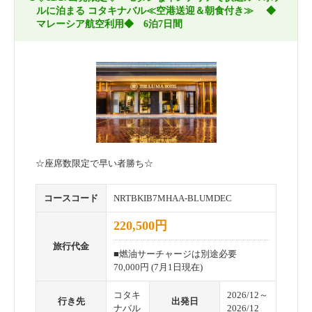
ルに泊まる コタキナバル≪空港送迎＆朝食付き≫ ◆
マレーシア航空利用◆ 6泊7日間
☆座席数限定で早い者勝ち☆
コースコード
NRTBKIB7MHAA-BLUMDEC
220,500円
旅行代金
■燃油サーチャージは別途必要
70,000円 (7月1日現在)
コタキ
2026/12～
行き先
出発日
ナバル
2026/12