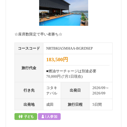
☆座席数限定で早い者勝ち☆
コースコード
NRTBKIA5MHAA-BGRDSEP
183,500円
旅行代金
■燃油サーチャージは別途必要
70,000円 (7月1日現在)
コタキ
2026/09～
行き先
出発日
ナバル
2026/09
出発地
成田
旅行日程
5日間