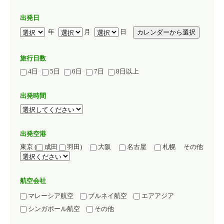
出発日
年
月
日
カレンダーから選択
旅行日数
4日
5日
6日
7日
8日以上
出発時間
出発空港
東京
(
成田
羽田
)
大阪
名古屋
札幌
その他
航空会社
マレーシア航空
ブルネイ航空
エアアジア
シンガポール航空
その他