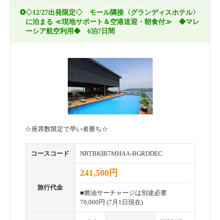
◇12/27出発限定◇ モール隣接〈グランディスホテル〉
に泊まる ≪現地サポート＆空港送迎・朝食付≫ ◆マレ
ーシア航空利用◆ 6泊7日間
☆座席数限定で早い者勝ち☆
コースコード
NRTBKIB7MHAA-BGRDDEC
241,500円
旅行代金
■燃油サーチャージは別途必要
70,000円 (7月1日現在)