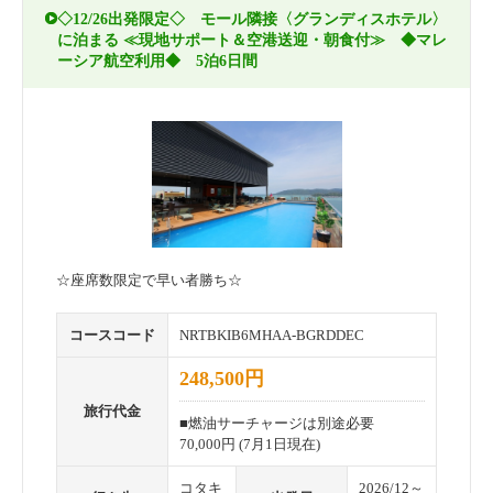
◇12/26出発限定◇ モール隣接〈グランディスホテル〉
に泊まる ≪現地サポート＆空港送迎・朝食付≫ ◆マレ
ーシア航空利用◆ 5泊6日間
☆座席数限定で早い者勝ち☆
コースコード
NRTBKIB6MHAA-BGRDDEC
248,500円
旅行代金
■燃油サーチャージは別途必要
70,000円 (7月1日現在)
コタキ
2026/12～