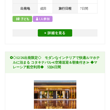
出発地
成田
旅行日程
7日間
◇12/26出発限定◇ モダンなインテリアで快適ルマホテ
ルに泊まる コタキナバル≪空港送迎＆朝食付き≫ ◆マ
レーシア航空利用◆ 5泊6日間