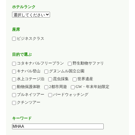
ホテルランク
座席
ビジネスクラス
目的で選ぶ
コタキナバルフリープラン
野生動物サファリ
キナバル登山
グヌンムル国立公園
水上コテージ泊
昆虫採集
世界遺産
動物保護体験
2都市周遊
GW・年末年始限定
ブルネイツアー
バードウォッチング
クチンツアー
キーワード