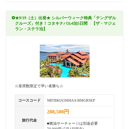
★9/19（土）出発★ シルバーウィーク特典「テングザル
クルーズ」付き！コタキナバル4泊5日間 【ザ・マジェ
ラン・ステラ泊】
☆座席数限定で早い者勝ち☆
コースコード
NRTBKIA5MHAA-BMGRSEP
208,500円
旅行代金
■燃油サーチャージは別途必要
70,000円 (7月1日現在)