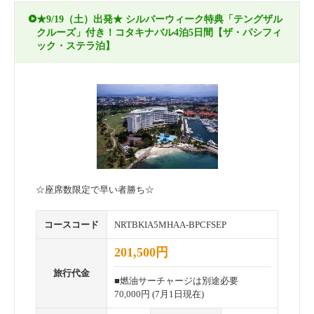
★9/19（土）出発★ シルバーウィーク特典「テングザル
クルーズ」付き！コタキナバル4泊5日間【ザ・パシフィ
ック・ステラ泊】
☆座席数限定で早い者勝ち☆
コースコード
NRTBKIA5MHAA-BPCFSEP
201,500円
旅行代金
■燃油サーチャージは別途必要
70,000円 (7月1日現在)