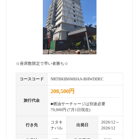
☆座席数限定で早い者勝ち☆
コースコード
NRTBKIB6MHAA-BHWDDEC
208,500円
旅行代金
■燃油サーチャージは別途必要
70,000円 (7月1日現在)
コタキ
2026/12～
行き先
出発日
ナバル
2026/12