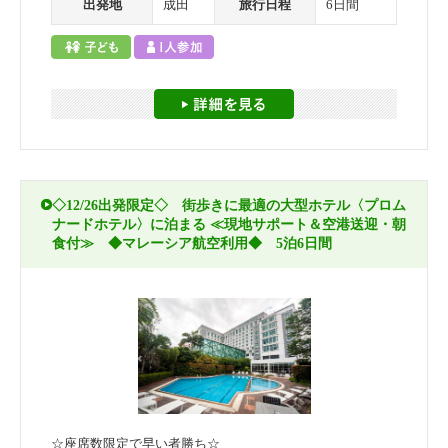
出発地
成田
旅行日程
6日間
◇12/26出発限定◇ 街歩きに最適の大型ホテル〈プロム
ナードホテル〉に泊まる ≪現地サポート＆空港送迎・朝
食付≫ ◆マレーシア航空利用◆ 5泊6日間
☆座席数限定で早い者勝ち☆