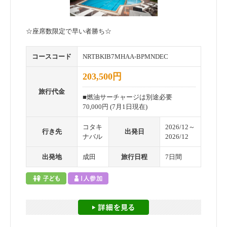
☆座席数限定で早い者勝ち☆
コースコード
NRTBKIB7MHAA-BPMNDEC
203,500円
旅行代金
■燃油サーチャージは別途必要
70,000円 (7月1日現在)
コタキ
2026/12～
行き先
出発日
ナバル
2026/12
出発地
成田
旅行日程
7日間