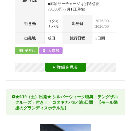
旅行代金
■燃油サーチャージは別途必要
70,000円 (7月1日現在)
コタキ
2026/09～
行き先
出発日
ナバル
2026/09
出発地
成田
旅行日程
5日間
★9/19（土）出発★ シルバーウィーク特典「テングザル
クルーズ」付き！ コタキナバル4泊5日間 【モール隣
接のグランディスホテル泊】