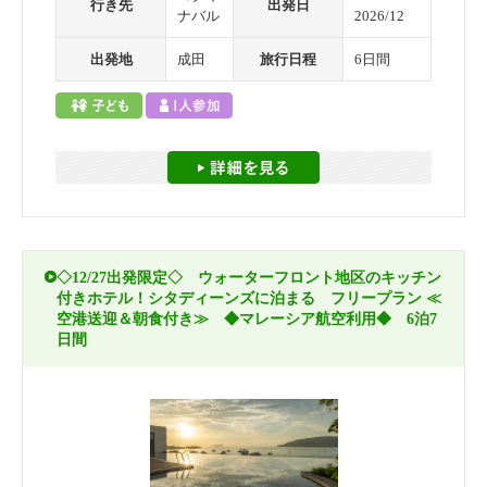
行き先
出発日
ナバル
2026/12
出発地
成田
旅行日程
6日間
◇12/27出発限定◇ ウォーターフロント地区のキッチン
付きホテル！シタディーンズに泊まる フリープラン ≪
空港送迎＆朝食付き≫ ◆マレーシア航空利用◆ 6泊7
日間