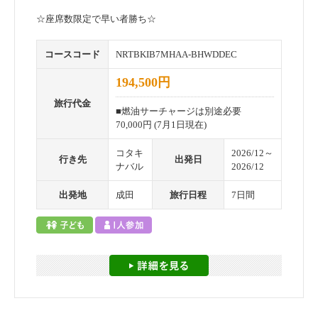
☆座席数限定で早い者勝ち☆
コースコード
NRTBKIB7MHAA-BHWDDEC
194,500円
旅行代金
■燃油サーチャージは別途必要
70,000円 (7月1日現在)
コタキ
2026/12～
行き先
出発日
ナバル
2026/12
出発地
成田
旅行日程
7日間