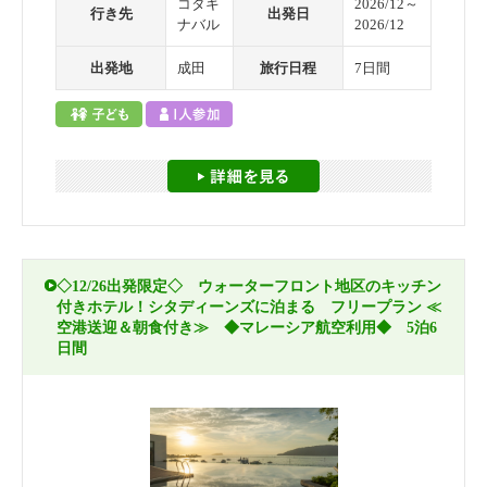
コタキ
2026/12～
行き先
出発日
ナバル
2026/12
出発地
成田
旅行日程
7日間
◇12/26出発限定◇ ウォーターフロント地区のキッチン
付きホテル！シタディーンズに泊まる フリープラン ≪
空港送迎＆朝食付き≫ ◆マレーシア航空利用◆ 5泊6
日間