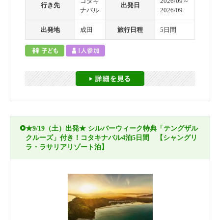
コタキ
2026/09～
行き先
出発日
ナバル
2026/09
出発地
成田
旅行日程
5日間
★9/19（土）出発★ シルバーウィーク特典「テングザル
クルーズ」付き！コタキナバル4泊5日間 【シャングリ
ラ・ラサリアリゾート泊】