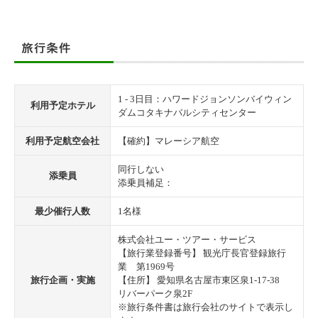
1 - 3日目：ハワードジョンソンバイウィン
利用予定ホテル
ダムコタキナバルシティセンター
利用予定航空会社
【確約】マレーシア航空
同行しない
添乗員
添乗員補足：
最少催行人数
1名様
株式会社ユー・ツアー・サービス
【旅行業登録番号】 観光庁長官登録旅行
業 第1969号
旅行企画・実施
【住所】 愛知県名古屋市東区泉1-17-38
リバーパーク泉2F
※旅行条件書は旅行会社のサイトで表示し