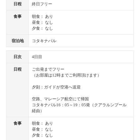
日程
終日フリー
食事
朝食： あり
昼食： なし
夕食： なし
宿泊地
コタキナバル
日次
4日目
日程
ご出発までフリー
（お部屋は12時までご利用頂けます）
夕刻：ガイドが空港へ送迎
空路、マレーシア航空にて帰国
コタキナバル16：05～19：05発（クアラルンプール
経由）
食事
朝食： あり
昼食： なし
夕食： なし