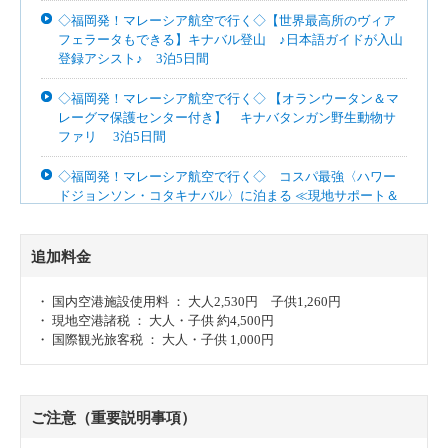
◇福岡発！マレーシア航空で行く◇【世界最高所のヴィア
フェラータもできる】キナバル登山 ♪日本語ガイドが入山
登録アシスト♪ 3泊5日間
◇福岡発！マレーシア航空で行く◇ 【オランウータン＆マ
レーグマ保護センター付き】 キナバタンガン野生動物サ
ファリ 3泊5日間
◇福岡発！マレーシア航空で行く◇ コスパ最強〈ハワー
ドジョンソン・コタキナバル〉に泊まる ≪現地サポート＆
空港送迎・朝食付≫ 4泊6日間
追加料金
・ 国内空港施設使用料 ： 大人2,530円 子供1,260円
・ 現地空港諸税 ： 大人・子供 約4,500円
・ 国際観光旅客税 ： 大人・子供 1,000円
ご注意（重要説明事項）