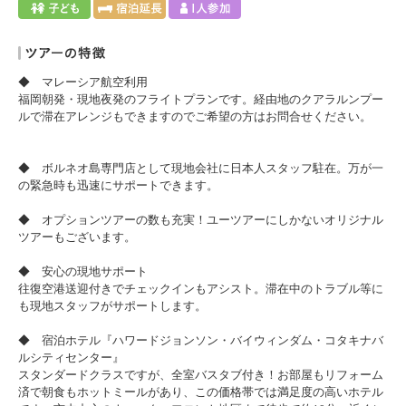
◆ マレーシア航空利用
福岡朝発・現地夜発のフライトプランです。経由地のクアラルンプー
ルで滞在アレンジもできますのでご希望の方はお問合せください。
◆ ボルネオ島専門店として現地会社に日本人スタッフ駐在。万が一
の緊急時も迅速にサポートできます。
◆ オプションツアーの数も充実！ユーツアーにしかないオリジナル
ツアーもございます。
◆ 安心の現地サポート
往復空港送迎付きでチェックインもアシスト。滞在中のトラブル等に
も現地スタッフがサポートします。
◆ 宿泊ホテル『ハワードジョンソン・バイウィンダム・コタキナバ
ルシティセンター』
スタンダードクラスですが、全室バスタブ付き！お部屋もリフォーム
済で朝食もホットミールがあり、この価格帯では満足度の高いホテル