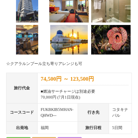
☆クアラルンプール立ち寄りアレンジも可
74,500円 ～ 123,500円
旅行代金
■燃油サーチャージは別途必要
70,000円 (7月1日現在)
FUKBKIB5MHAN-
コタキナ
コースコード
行き先
QHWD---
バル
出発地
福岡
旅行日程
5日間