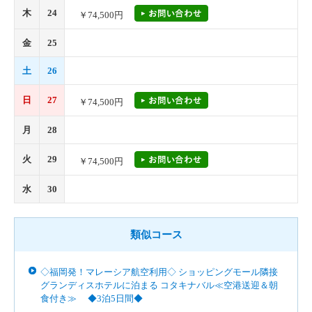
木
24
￥74,500円
金
25
土
26
日
27
￥74,500円
月
28
火
29
￥74,500円
水
30
類似コース
◇福岡発！マレーシア航空利用◇ ショッピングモール隣接
グランディスホテルに泊まる コタキナバル≪空港送迎＆朝
食付き≫ ◆3泊5日間◆