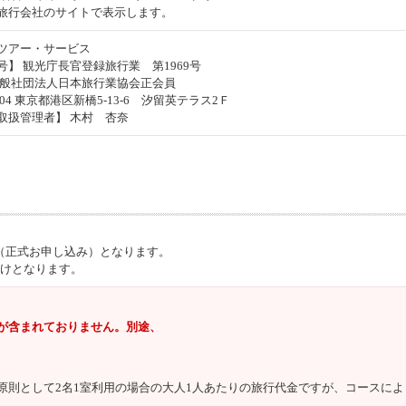
旅行会社のサイトで表示します。
ツアー・サービス
】 観光庁長官登録旅行業 第1969号
一般社団法人日本旅行業協会正会員
0004 東京都港区新橋5-13-6 汐留英テラス2Ｆ
取扱管理者】 木村 杏奈
（正式お申し込み）となります。
付けとなります。
が含まれておりません。別途、
原則として2名1室利用の場合の大人1人あたりの旅行代金ですが、コースに