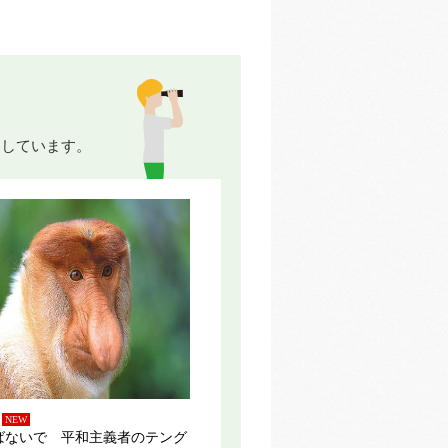
けしています。
NEW
ばないで 平和主義者のテング