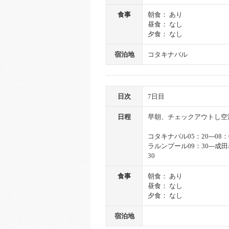
食事
朝食： あり
昼食： なし
夕食： なし
宿泊地
コタキナバル
日次
7日目
日程
早朝、チェックアウトし空
コタキナバル05：20---08
ラルンプール09：30---成田
30
食事
朝食： あり
昼食： なし
夕食： なし
宿泊地