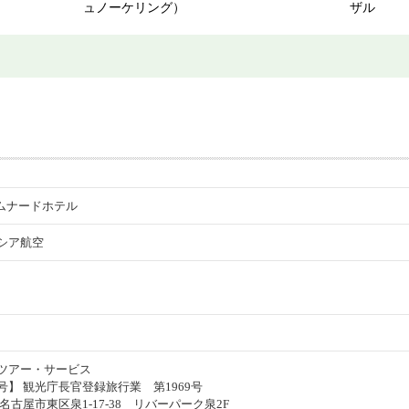
ュノーケリング）
ザル
プロムナードホテル
ーシア航空
ツアー・サービス
】 観光庁長官登録旅行業 第1969号
名古屋市東区泉1-17-38 リバーパーク泉2F