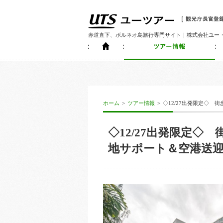
赤道直下、ボルネオ島旅行専門サイト｜株式会社ユー
ホーム
>
ツアー情報
>
◇12/27出発限定◇
◇12/27出発限定
地サポート＆空港送迎