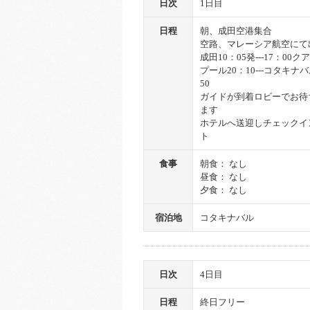
日次
1日目
日程
朝、成田空港集合
空路、マレーシア航空にて
成田10：05発---17：00
プール20：10---コタキナバ
50
ガイドが到着ロビーでお待
ます
ホテルへ送迎しチェックイ
ト
食事
朝食： なし
昼食： なし
夕食： なし
宿泊地
コタキナバル
日次
4日目
日程
終日フリー