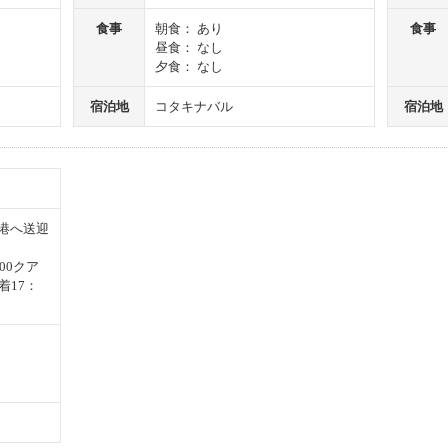
食事
朝食： あり
食事
昼食： なし
夕食： なし
宿泊地
コタキナバル
宿泊地
港へ送迎
：00クア
着17：