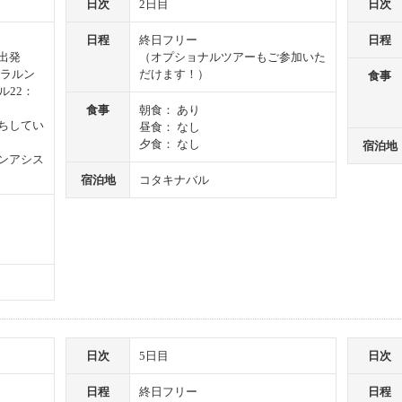
日次
2日目
日次
日程
終日フリー
日程
出発
（オプショナルツアーもご参加いた
クアラルン
だけます！）
食事
ル22：
食事
朝食： あり
ちしてい
昼食： なし
夕食： なし
宿泊地
ンアシス
宿泊地
コタキナバル
日次
5日目
日次
日程
終日フリー
日程