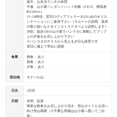
途中、お弁当ランチの休憩
午後、山小屋ペンダントハット到着（6キロ、標高差
約1420ｍ）
15~16時頃、翌日のヴィアフェラータのためのオリエ
ンテーションにご参加下さい（※ルートの説明、器具
の取り扱いなどをインストラクターより説明します）
夕刻、徒歩5分の山小屋ラバンラタに移動してブッフ
ェの夕食をお召し上がり下さい
ラバンラタのテラスから見える夕日も絶景です
翌日に備えて早めに就寝
食事
朝食： あり
昼食： あり
夕食： あり
宿泊地
キナバル山
日次
3日目
日程
未明、起床
簡単な軽食をお召し上がり頂き、登山ガイドと山頂へ
向け登山再開（※不要な荷物は山小屋へ置いてご出
発）