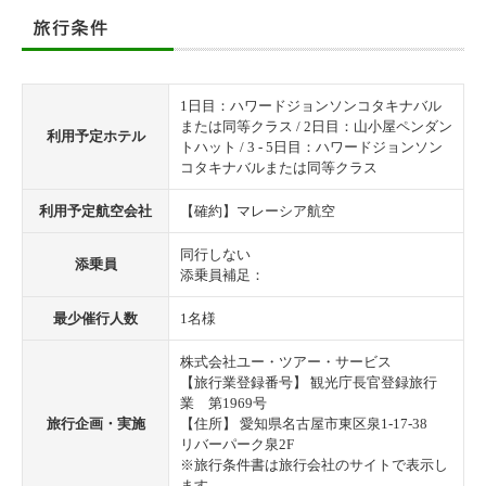
1日目：ハワードジョンソンコタキナバル
または同等クラス / 2日目：山小屋ペンダン
利用予定ホテル
トハット / 3 - 5日目：ハワードジョンソン
コタキナバルまたは同等クラス
利用予定航空会社
【確約】マレーシア航空
同行しない
添乗員
添乗員補足：
最少催行人数
1名様
株式会社ユー・ツアー・サービス
【旅行業登録番号】 観光庁長官登録旅行
業 第1969号
旅行企画・実施
【住所】 愛知県名古屋市東区泉1-17-38
リバーパーク泉2F
※旅行条件書は旅行会社のサイトで表示し
ます。