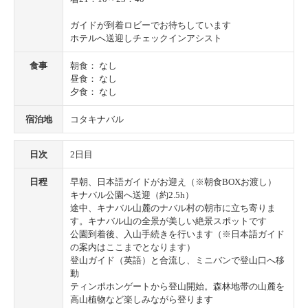
ガイドが到着ロビーでお待ちしています
ホテルへ送迎しチェックインアシスト
食事
朝食： なし
昼食： なし
夕食： なし
宿泊地
コタキナバル
日次
2日目
日程
早朝、日本語ガイドがお迎え（※朝食BOXお渡し）
キナバル公園へ送迎（約2.5h）
途中、キナバル山麓のナバル村の朝市に立ち寄りま
す。キナバル山の全景が美しい絶景スポットです
公園到着後、入山手続きを行います（※日本語ガイド
の案内はここまでとなります）
登山ガイド（英語）と合流し、ミニバンで登山口へ移
動
ティンポホンゲートから登山開始。森林地帯の山麓を
高山植物など楽しみながら登ります