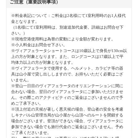
ご注意（重要説明事項）
◇燃油なしブルネイ航空で行く◇ モール隣接〈グランディ
スホテル〉に泊まる ≪現地サポート＆空港送迎・朝食付
※料金表記について：ご料金は2名様にて1室利用時のお1人様代
≫ 4泊6日間
金となります。
（1名様にて1室利用時は、別途追加代金要。詳細はお問合せ下
◇燃油なしブルネイ航空で行く◇ コスパ最強〈ハワードジ
さい。）
ョンソン・コタキナバル〉に泊まる ≪現地サポート＆空港
※現地空港使用料は為替の変動により金額が変わります。
送迎・朝食付≫ 4泊6日間
※小人料金はお問合せ下さい。
※ヴィアフェラータショートコースは10歳以上で身長が130cm以
◇燃油なしブルネイ航空で行く◇ 熱帯雨林をイメージし
上の方が対象となります。また、ロングコースは17歳以上で平
たモダンな〈ザ・ルマホテル〉に泊まる ≪現地サポート
均体力以上の方が対象となります。
＆空港送迎・朝食付≫ 4泊6日間
※ヴィアフェラータで使用する、ヘルメット、カラビナ等の器
具は山小屋で貸し出ししますので、お持ちいただく必要はござ
◇燃油なしブルネイ航空で行く◇ 63平米リビングキッチ
いません。
ン付き〈メルキュールホテル〉に泊まる ≪現地サポート
※登山一日目のヴィアフェラータのオリエンテーションに間に
＆空港送迎・朝食付≫ 4泊6日間
合わない場合、翌日のヴィアフェラータにご参加いただけませ
ん。その際このアクティビティのご返金はございませんので予
◇燃油なしブルネイ航空で行く◇ ボルネオテイスト満点
めご了承下さい。
〈ザ・マジェラン・ステラ〉に泊まる ≪現地サポート＆
※頂上付近の天候が著しく悪天候の場合、登山者の安全を考慮
空港送迎・朝食付≫ 4泊6日間
しキナバル山管理当局が山小屋から山頂へのルートを閉鎖する
場合がございます。登頂ができない場合、ヴィアフェラータに
◇燃油なしブルネイ航空で行く◇ 市内に最も近い5つ星リゾ
参加できない場合でも旅行代金のご返金はございません。予め
ート〈ザ・パシフィック・ステラ〉に泊まる ≪現地サポ
ご了承くださいませ。
ート＆空港送迎・朝食付≫ 4泊6日間