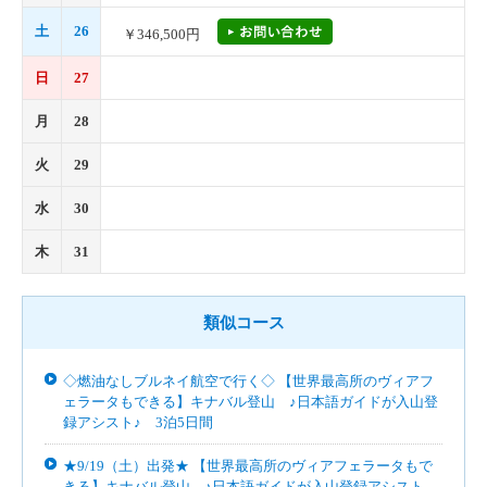
土
26
￥346,500円
日
27
月
28
火
29
水
30
木
31
類似コース
◇燃油なしブルネイ航空で行く◇ 【世界最高所のヴィアフ
ェラータもできる】キナバル登山 ♪日本語ガイドが入山登
録アシスト♪ 3泊5日間
★9/19（土）出発★ 【世界最高所のヴィアフェラータもで
きる】キナバル登山 ♪日本語ガイドが入山登録アシスト