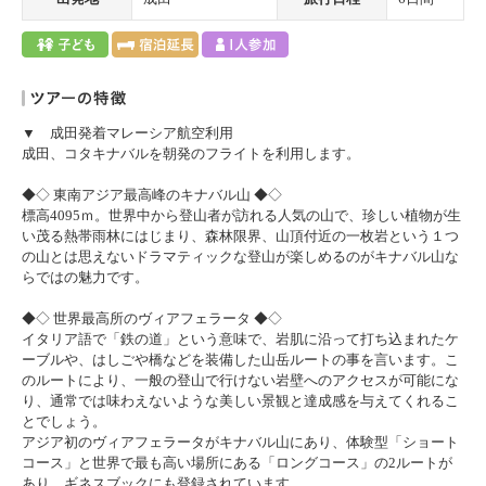
▼ 成田発着マレーシア航空利用
成田、コタキナバルを朝発のフライトを利用します。
◆◇ 東南アジア最高峰のキナバル山 ◆◇
標高4095ｍ。世界中から登山者が訪れる人気の山で、珍しい植物が生
い茂る熱帯雨林にはじまり、森林限界、山頂付近の一枚岩という１つ
の山とは思えないドラマティックな登山が楽しめるのがキナバル山な
らではの魅力です。
◆◇ 世界最高所のヴィアフェラータ ◆◇
イタリア語で「鉄の道」という意味で、岩肌に沿って打ち込まれたケ
ーブルや、はしごや橋などを装備した山岳ルートの事を言います。こ
のルートにより、一般の登山で行けない岩壁へのアクセスが可能にな
り、通常では味わえないような美しい景観と達成感を与えてくれるこ
とでしょう。
アジア初のヴィアフェラータがキナバル山にあり、体験型「ショート
コース」と世界で最も高い場所にある「ロングコース」の2ルートが
あり、ギネスブックにも登録されています。