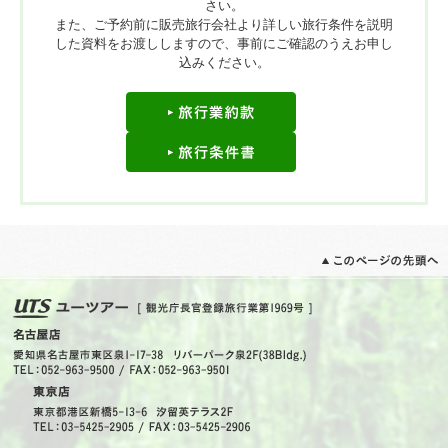
◇燃油なしブルネイ航空で行く◇ ♪早割特典あり♪ 静寂の
さい。
ビーチリゾート〈シャングリラ・ラサリアリゾート〉に泊
また、ご予約前に販売旅行会社より詳しい旅行条件を説明
まる ≪現地サポート＆空港送迎・朝食付≫ 4泊6日間
した資料をお渡ししますので、事前にご確認のうえお申し
込みください。
◇燃油なしブルネイ航空で行く◇ 【オランウータン＆マレ
ーグマ保護センター付き】 野生動物の宝庫キナバタンガン
サファリ 4泊6日間
◇燃油なしブルネイ航空で行く◇ 絶景のサンセットビー
チ 〈シャングリラ・タンジュンアルリゾート〉に泊まる
≪現地サポート＆空港送迎・朝食付≫ 4泊6日間
◇燃油なしブルネイ航空で行く◇ 虫マニア垂涎の『昆虫キ
ャンプ』ボルネオの秘密基地で昆虫採集 ♪日本語ガイド同
行♪ 4泊6日間
◇毎日運航のマレーシア航空で行く◇ ボルネオ屈指のエ
コツアー【陸路で行く】ボルネオ横断ジャングルサファ
リ ♪日本語ガイド同行♪ 4泊6日間
◇毎日運航のマレーシア航空で行く◇ 憧れの水上コテー
ジ〈ガヤナ・マリンリゾート〉海に直接アクセスのオーシ
ャンヴィラに泊まる ≪現地サポート＆空港送迎・朝食
付≫ 4泊6日間