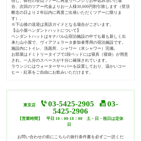
但し、弊社の登山ツアーに再度リベンジでお申込み頂いた場
合、次回のツアー代金よりお一人様30,000円割引致します（登頂
断念の日より２年以内に再度ご出発いただくツアーに限りま
◇燃油なしブルネイ航空で行く◇ 【世界最高所のヴィアフ
す）。
ェラータもできる】キナバル登山 ♪日本語ガイドが入山登
※下山後の送迎は英語ガイドとなる場合がございます。
録アシスト♪ 4泊6日間
【山小屋ペンダントハットについて】
ペンダントハットはキナバル山宿泊施設の中でも最も新しく出
◇燃油なしブルネイ航空で行く◇ 街歩きに最適の大型ホテ
来た山小屋で、ヴィアフェラータ参加者専用の宿泊施設です。
ル〈プロムナードホテル〉に泊まる ≪現地サポート＆空港
施設内にトイレ、洗面所、シャワー（水シャワー）完備。
送迎・朝食付≫ 4泊6日間
お部屋はドミトリータイプで2段ベッドには寝具（寝袋）が用意
され、一人分のスペースが十分に確保されています。
◇燃油なしブルネイ航空で行く◇ 【ポーリン温泉前泊】キ
ラウンジにはウォーターサーバーを設置しており、温かいコー
ナバル登山 人気のラバンラタレストハウス泊 ♪日本語ガ
ヒー・紅茶をご自由にお飲みいただけます。
イドが入山登録アシスト♪ 4泊6日間
◇燃油なしブルネイ航空で行く◇ 【豪華ムル・マリオット2
連泊】世界遺産グヌンムル洞窟探検 ≪鳥の目線のキャノ
ピーウォーク付き≫ 4泊6日間
03-5425-2905
03-
東京店
5425-2906
◇燃油なしブルネイ航空で行く◇ ♪早割特典あり♪ 非日常
空間で最高級のひとときを シャングリラ・ラサリアリゾ
【営業時間】
平日 10：00-18：00 土・日・祝日は定休
ート『オーシャンウイング・ジュニアスイート』に泊まる
日
≪現地サポート＆空港送迎・朝食付≫ 4泊6日間
お問い合わせの前にこちらの旅行条件書を必ずご一読くだ