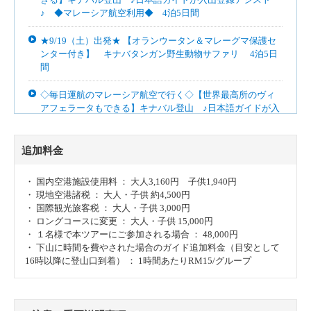
♪ ◆マレーシア航空利用◆ 4泊5日間
★9/19（土）出発★ 【オランウータン＆マレーグマ保護セ
ンター付き】 キナバタンガン野生動物サファリ 4泊5日
間
◇毎日運航のマレーシア航空で行く◇【世界最高所のヴィ
アフェラータもできる】キナバル登山 ♪日本語ガイドが入
山登録アシスト♪ 3泊5日間
◇毎日運航のマレーシア航空で行く◇【オランウータン＆
追加料金
マレーグマ保護センター付き】 キナバタンガン野生動物
サファリ 3泊5日間
・ 国内空港施設使用料 ： 大人3,160円 子供1,940円
・ 現地空港諸税 ： 大人・子供 約4,500円
◇燃油なしブルネイ航空で行く◇ ボルネオ屈指のエコツア
・ 国際観光旅客税 ： 大人・子供 3,000円
ー【陸路で行く】ボルネオ横断ジャングルサファリ ♪日本
・ ロングコースに変更 ： 大人・子供 15,000円
語ガイド同行♪ 4泊6日間
・ １名様で本ツアーにご参加される場合 ： 48,000円
・ 下山に時間を費やされた場合のガイド追加料金（目安として
◇燃油なしブルネイ航空で行く◇ 憧れの水上コテージ
16時以降に登山口到着） ： 1時間あたりRM15/グループ
〈ガヤナ・マリンリゾート〉海に直接アクセスのオーシャ
ンヴィラに泊まる ≪現地サポート＆空港送迎・朝食付
≫ 4泊6日間