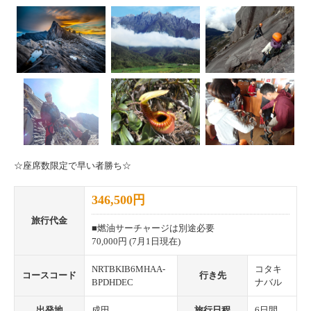
☆座席数限定で早い者勝ち☆
346,500円
旅行代金
■燃油サーチャージは別途必要
70,000円 (7月1日現在)
NRTBKIB6MHAA-
コタキ
コースコード
行き先
BPDHDEC
ナバル
出発地
成田
旅行日程
6日間