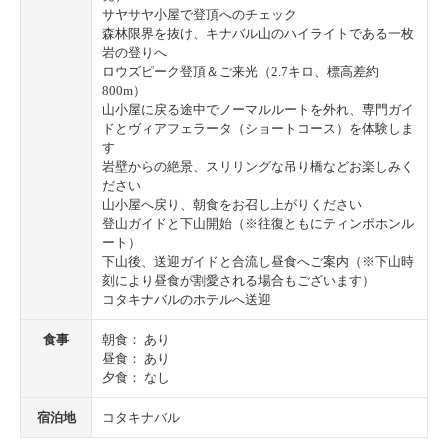
サヤサヤ小屋で登頂へのチェック
森林限界を抜け、キナバル山のハイライトである一枚
岩の登りへ
ロウズピーク登頂＆ご来光（2.7キロ、標高差約
800m）
山小屋に戻る途中でノーマルルートを外れ、専門ガイ
ドとヴィアフェラータ（ショートコース）を体験しま
す
岩壁からの絶景、スリリングな吊り橋などお楽しみく
ださい
山小屋へ戻り、朝食をお召し上がりください
登山ガイドと下山開始（※往復ともにティンポホンル
ート）
下山後、送迎ガイドと合流し昼食へご案内（※下山時
刻により昼食が割愛される場合もございます）
コタキナバルのホテルへ送迎
食事
朝食： あり
昼食： あり
夕食： なし
宿泊地
コタキナバル