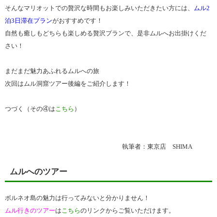
そんなマリオットでの贅沢な時間もお楽しみいただきたい方には、
ムル2
泊3日滞在プラン
がおすすめです！
自然も癒しもどちらも楽しめる贅沢プランで、是非ムルへお出掛けくだ
さい！
まだまだ魅力あふれるムルへの旅
次回はムル洞窟ツアー後編をご紹介します！
つづく（その④は
こちら
）
執筆者：東京店 SHIMA
ムルへのツアー
ボルネオ島の魅力は行ってみないと分かりません！
ムル行きのツアー
は
こちら
のリンクからご覧いただけます。